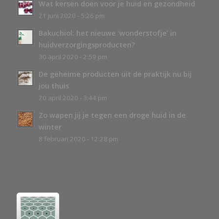
Wat kersen doen voor je huid en gezondheid
21 juni 2020 - 5:26 pm
Bakuchiol: het nieuwe ‘wonderstofje’ in
huidverzorgingsproducten?
30 april 2020 - 2:59 pm
De geheime producten uit de praktijk nu bij
jou thuis
20 april 2020 - 3:44 pm
Zo wapen jij je tegen een droge huid in de
winter
8 februari 2020 - 12:28 pm