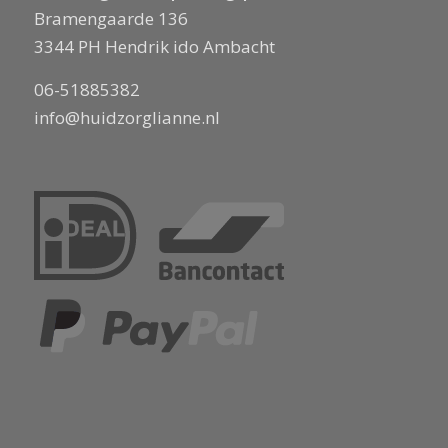
Bramengaarde 136
3344 PH Hendrik ido Ambacht
06-51885382
info@huidzorglianne.nl