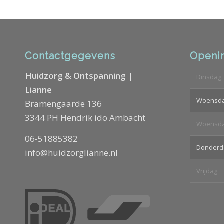
Contactgegevens
Openin
Huidzorg & Ontspanning |
Dinsdag
Lianne
Woensd
Bramengaarde 136
3344 PH Hendrik ido Ambacht
Woensd
06-51885382
Donderd
info@huidzorglianne.nl
Vrijdag