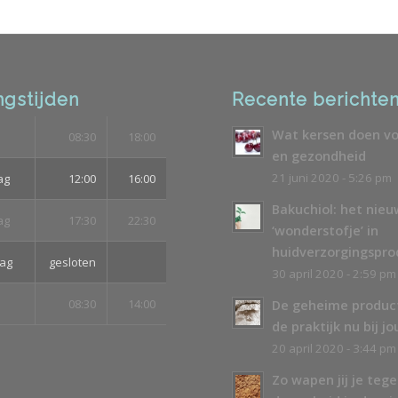
gstijden
Recente berichte
Wat kersen doen vo
08:30
18:00
en gezondheid
21 juni 2020 - 5:26 pm
ag
12:00
16:00
Bakuchiol: het nie
ag
17:30
22:30
‘wonderstofje’ in
huidverzorgingspr
ag
gesloten
30 april 2020 - 2:59 pm
08:30
14:00
De geheime produc
de praktijk nu bij jo
20 april 2020 - 3:44 pm
Zo wapen jij je teg