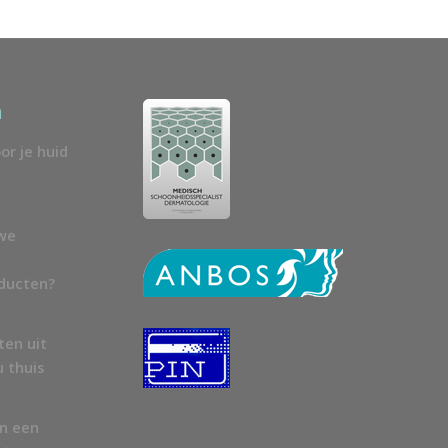
n
or je huid
uwe
oducten?
ten uit
u thuis
en een