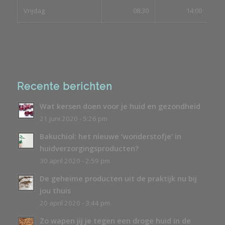
Vrijdag
08:30
14:00
Recente berichten
Wat kersen doen voor je huid en gezondheid
21 juni 2020 - 5:26 pm
Bakuchiol: het nieuwe ‘wonderstofje’ in
huidverzorgingsproducten?
30 april 2020 - 2:59 pm
De geheime producten uit de praktijk nu bij
jou thuis
20 april 2020 - 3:44 pm
Zo wapen jij je tegen een droge huid in de