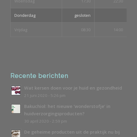
Woensdag
17:30
22:30
Donderdag
gesloten
Vrijdag
08:30
14:00
Recente berichten
Wat kersen doen voor je huid en gezondheid
21 juni 2020 - 5:26 pm
Bakuchiol: het nieuwe ‘wonderstofje’ in
huidverzorgingsproducten?
30 april 2020 - 2:59 pm
De geheime producten uit de praktijk nu bij