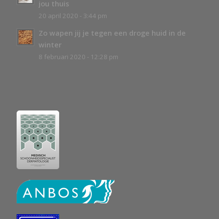
jou thuis
20 april 2020 - 3:44 pm
Zo wapen jij je tegen een droge huid in de
winter
8 februari 2020 - 12:28 pm