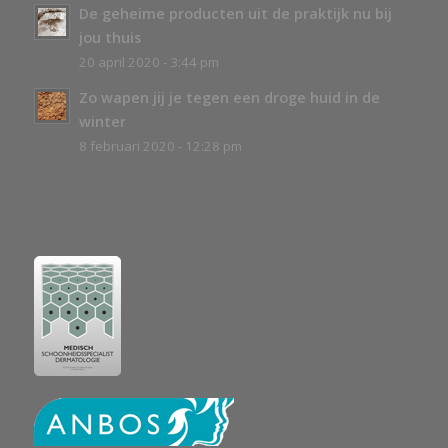
De geheime producten uit de praktijk nu bij
jou thuis
20 april 2020 - 3:44 pm
Zo wapen jij je tegen een droge huid in de
winter
8 februari 2020 - 12:28 pm