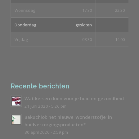
Woensdag
17:30
22:30
Donderdag
gesloten
Vrijdag
08:30
14:00
Recente berichten
Wat kersen doen voor je huid en gezondheid
21 juni 2020 - 5:26 pm
Bakuchiol: het nieuwe ‘wonderstofje’ in
huidverzorgingsproducten?
30 april 2020 - 2:59 pm