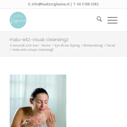
E:
info@huidzorglianne.nl
| T:
06 5188 5382
malu-wilz-visual-cleansing2
U bevindt zich hier:
Home
/
Eye Brow Styling
/
Behandeling
/
Facial
/
malu-wilz-visual-cleansing2