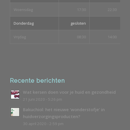
Woensdag
17:30
22:30
Donderdag
gesloten
Vrijdag
08:30
14:00
Recente berichten
Wat kersen doen voor je huid en gezondheid
21 juni 2020 - 5:26 pm
Bakuchiol: het nieuwe ‘wonderstofje’ in
huidverzorgingsproducten?
30 april 2020 - 2:59 pm