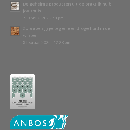
De geheime producten uit de praktijk nu bij
jou thuis
20 april 2020 - 3:44 pm
Zo wapen jij je tegen een droge huid in de
winter
8 februari 2020 - 12:28 pm