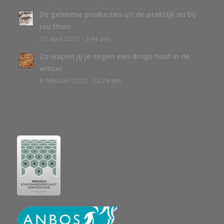
De geheime producten uit de praktijk nu bij
jou thuis
20 april 2020 - 3:44 pm
Zo wapen jij je tegen een droge huid in de
winter
8 februari 2020 - 12:28 pm