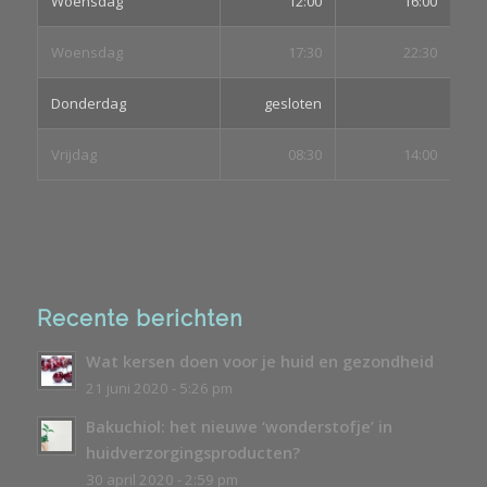
Woensdag
12:00
16:00
Woensdag
17:30
22:30
Donderdag
gesloten
Vrijdag
08:30
14:00
Recente berichten
Wat kersen doen voor je huid en gezondheid
21 juni 2020 - 5:26 pm
Bakuchiol: het nieuwe ‘wonderstofje’ in
huidverzorgingsproducten?
30 april 2020 - 2:59 pm