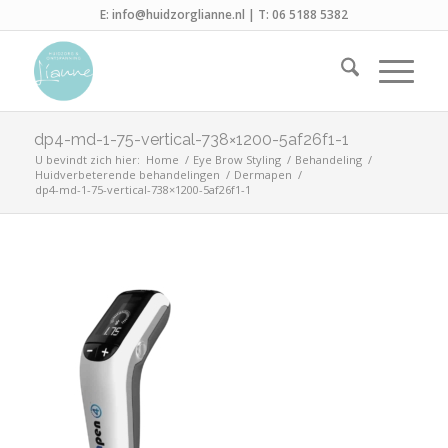
E:
info@huidzorglianne.nl
| T:
06 5188 5382
dp4-md-1-75-vertical-738×1200-5af26f1-1
U bevindt zich hier:
Home
/
Eye Brow Styling
/
Behandeling
/
Huidverbeterende behandelingen
/
Dermapen
/
dp4-md-1-75-vertical-738×1200-5af26f1-1