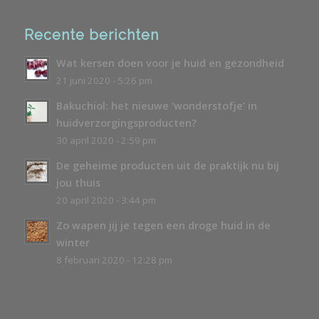
Recente berichten
Wat kersen doen voor je huid en gezondheid
21 juni 2020 - 5:26 pm
Bakuchiol: het nieuwe ‘wonderstofje’ in
huidverzorgingsproducten?
30 april 2020 - 2:59 pm
De geheime producten uit de praktijk nu bij
jou thuis
20 april 2020 - 3:44 pm
Zo wapen jij je tegen een droge huid in de
winter
8 februari 2020 - 12:28 pm