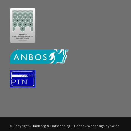
© Copyright - Huidzorg & Ontspanning | Lianne - Webdesign by
Swipe