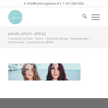
E:
info@huidzorglianne.nl
| T:
06 5188 5382
pexels-photo-48645
U bevindt zich hier:
Home
/
Eye Brow Styling
/
Behandeling
/
Kort bezoek
/
pexels-photo-48645