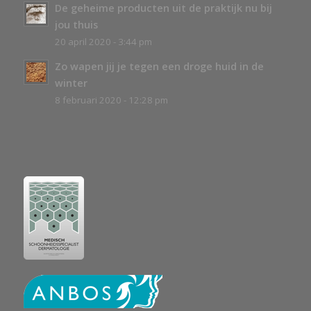
De geheime producten uit de praktijk nu bij
jou thuis
20 april 2020 - 3:44 pm
Zo wapen jij je tegen een droge huid in de
winter
8 februari 2020 - 12:28 pm