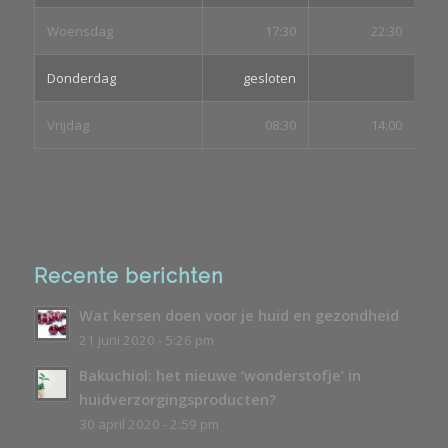
Woensdag
17:30
22:30
Donderdag
gesloten
Vrijdag
08:30
14:00
Recente berichten
Wat kersen doen voor je huid en gezondheid
21 juni 2020 - 5:26 pm
Bakuchiol: het nieuwe ‘wonderstofje’ in
huidverzorgingsproducten?
30 april 2020 - 2:59 pm