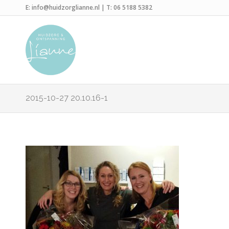
E:
info@huidzorglianne.nl
| T:
06 5188 5382
2015-10-27 20.10.16-1