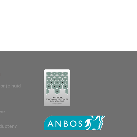
n
or je huid
uwe
oducten?