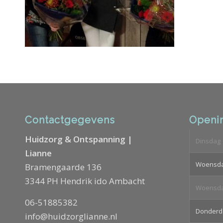
Contactgegevens
Openin
Huidzorg & Ontspanning |
Dinsdag
Lianne
Woensd
Bramengaarde 136
3344 PH Hendrik ido Ambacht
Woensd
06-51885382
Donderd
info@huidzorglianne.nl