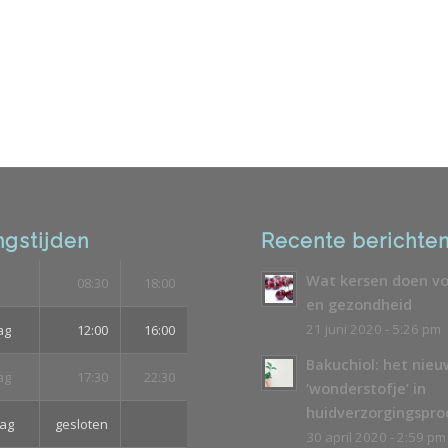
gstijden
Recente berichte
Wat kersen doen vo
08:30
18:00
en gezondheid
21 juni 2020 - 5:26 pm
ag
12:00
16:00
Bakuchiol: het nie
ag
17:30
22:30
‘wonderstofje’ in
huidverzorgingspr
ag
gesloten
30 april 2020 - 2:59 pm