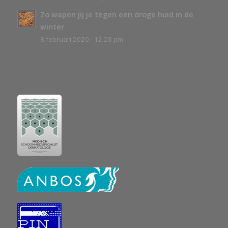
Zo wapen jij je tegen een droge huid in de
winter
8 februari 2020 - 12:28 pm