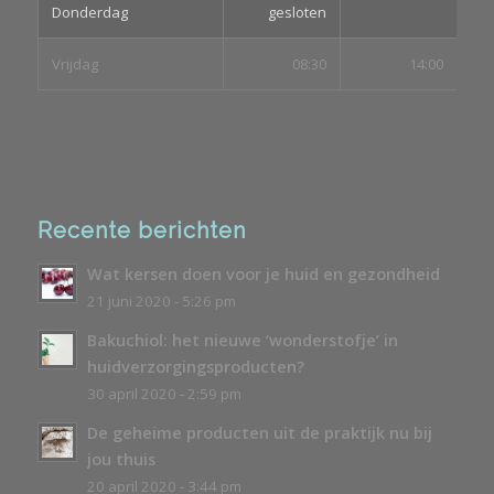
Donderdag
gesloten
Vrijdag
08:30
14:00
Recente berichten
Wat kersen doen voor je huid en gezondheid
21 juni 2020 - 5:26 pm
Bakuchiol: het nieuwe ‘wonderstofje’ in
huidverzorgingsproducten?
30 april 2020 - 2:59 pm
De geheime producten uit de praktijk nu bij
jou thuis
20 april 2020 - 3:44 pm