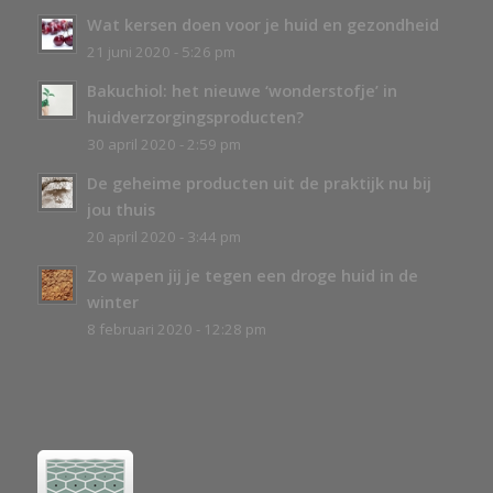
Wat kersen doen voor je huid en gezondheid
21 juni 2020 - 5:26 pm
Bakuchiol: het nieuwe ‘wonderstofje’ in
huidverzorgingsproducten?
30 april 2020 - 2:59 pm
De geheime producten uit de praktijk nu bij
jou thuis
20 april 2020 - 3:44 pm
Zo wapen jij je tegen een droge huid in de
winter
8 februari 2020 - 12:28 pm