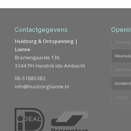
Contactgegevens
Openin
Huidzorg & Ontspanning |
Dinsdag
Lianne
Woensd
Bramengaarde 136
3344 PH Hendrik ido Ambacht
Woensd
06-51885382
Donderd
info@huidzorglianne.nl
Vrijdag