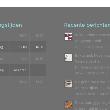
gstijden
Recente berichte
Wat kersen doen vo
08:30
18:00
en gezondheid
21 juni 2020 - 5:26 pm
ag
12:00
16:00
Bakuchiol: het nie
ag
17:30
22:30
‘wonderstofje’ in
huidverzorgingspr
ag
gesloten
30 april 2020 - 2:59 pm
08:30
14:00
De geheime produc
de praktijk nu bij jo
20 april 2020 - 3:44 pm
Zo wapen jij je teg
droge huid in de wi