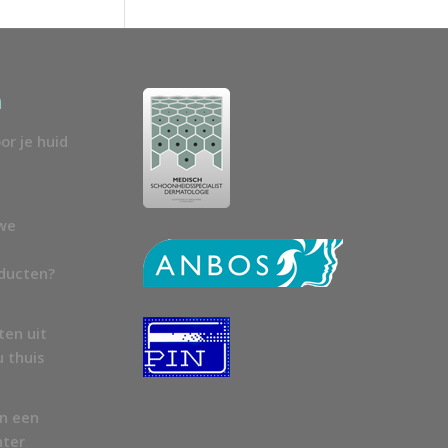
n
or je huid
uwe
oducten?
ten uit
u thuis
en een
nter