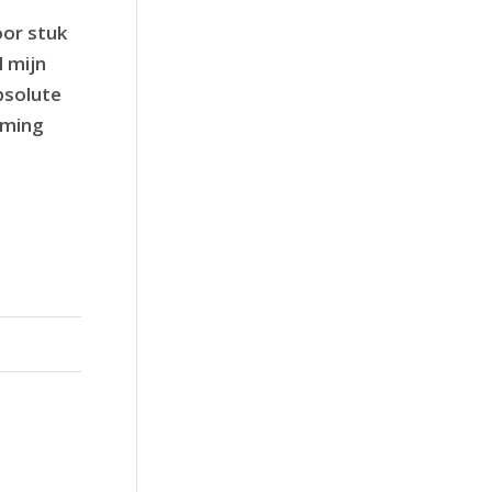
oor stuk
l mijn
absolute
oming