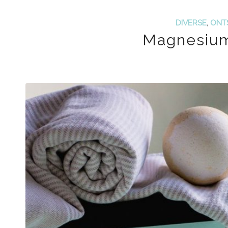
DIVERSE
,
ONT
Magnesium