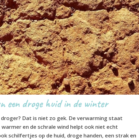
en een droge huid in de winter
k droger? Dat is niet zo gek. De verwarming staat
 warmer en de schrale wind helpt ook niet echt
ok schilfertjes op de huid, droge handen, een strak en