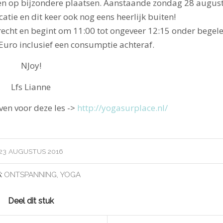
en op bijzondere plaatsen. Aanstaande zondag 28 augustu
atie en dit keer ook nog eens heerlijk buiten!
recht en begint om 11:00 tot ongeveer 12:15 onder begel
Euro inclusief een consumptie achteraf.
NJoy!
Lfs Lianne
ven voor deze les ->
http://yogasurplace.nl/
23 AUGUSTUS 2016
:
ONTSPANNING
,
YOGA
Deel dit stuk