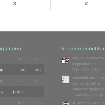
gstijden
Recente berichte
Wat kersen doen vo
08:30
18:00
en gezondheid
21 juni 2020 - 5:26 pm
ag
12:00
16:00
Bakuchiol: het nie
ag
17:30
22:30
‘wonderstofje’ in
huidverzorgingspr
ag
gesloten
30 april 2020 - 2:59 pm
08:30
14:00
De geheime produc