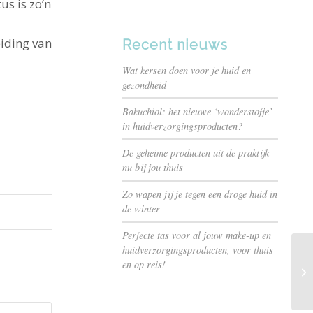
s is zo’n
eiding van
Recent nieuws
Wat kersen doen voor je huid en
gezondheid
Bakuchiol: het nieuwe ‘wonderstofje’
in huidverzorgingsproducten?
De geheime producten uit de praktijk
nu bij jou thuis
Zo wapen jij je tegen een droge huid in
de winter
Perfecte tas voor al jouw make-up en
huidverzorgingsproducten, voor thuis
en op reis!
| 