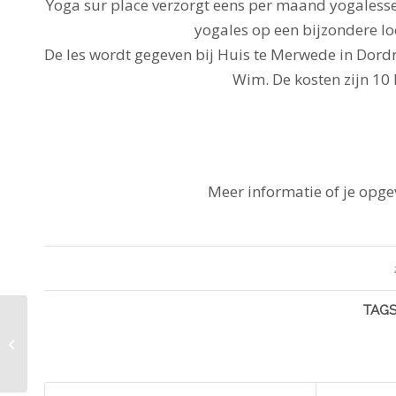
Yoga sur place verzorgt eens per maand yogaless
yogales op een bijzondere loc
De les wordt gegeven bij Huis te Merwede in Dord
Wim. De kosten zijn 10 
Meer informatie of je opge
TAGS
| peel it & feel it |