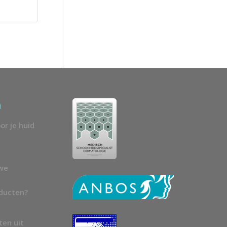
n
or je huid
uwe
oducten?
ten uit