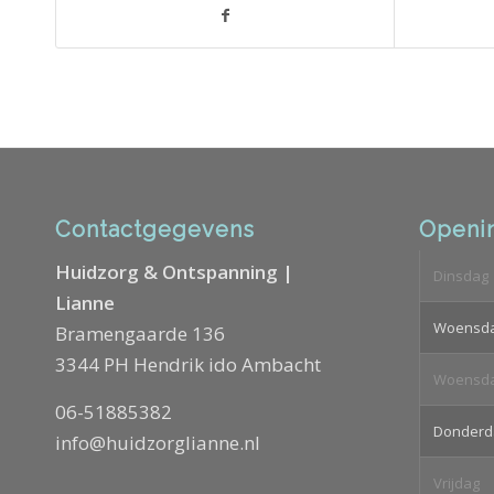
Contactgegevens
Openin
Huidzorg & Ontspanning |
Dinsdag
Lianne
Woensd
Bramengaarde 136
3344 PH Hendrik ido Ambacht
Woensd
06-51885382
Donderd
info@huidzorglianne.nl
Vrijdag