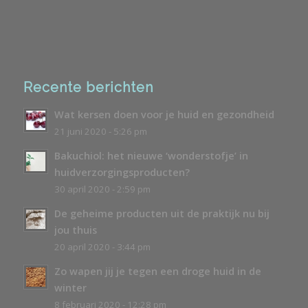
Recente berichten
Wat kersen doen voor je huid en gezondheid
21 juni 2020 - 5:26 pm
Bakuchiol: het nieuwe ‘wonderstofje’ in
huidverzorgingsproducten?
30 april 2020 - 2:59 pm
De geheime producten uit de praktijk nu bij
jou thuis
20 april 2020 - 3:44 pm
Zo wapen jij je tegen een droge huid in de
winter
8 februari 2020 - 12:28 pm