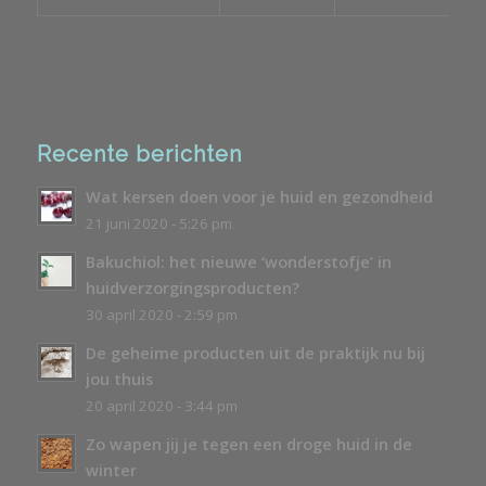
Recente berichten
Wat kersen doen voor je huid en gezondheid
21 juni 2020 - 5:26 pm
Bakuchiol: het nieuwe ‘wonderstofje’ in
huidverzorgingsproducten?
30 april 2020 - 2:59 pm
De geheime producten uit de praktijk nu bij
jou thuis
20 april 2020 - 3:44 pm
Zo wapen jij je tegen een droge huid in de
winter