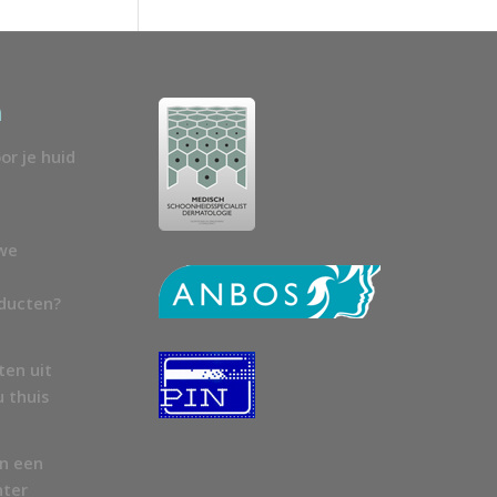
n
or je huid
uwe
oducten?
ten uit
u thuis
en een
nter