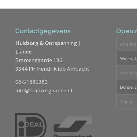
Contactgegevens
Openin
Huidzorg & Ontspanning |
Dinsdag
Lianne
Woensd
Bramengaarde 136
3344 PH Hendrik ido Ambacht
Woensd
06-51885382
Donderd
info@huidzorglianne.nl
Vrijdag