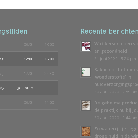
gstijden
Recente berichte
Wat kersen doen vo
08:30
18:00
en gezondheid
21 juni 2020 - 5:26 pm
ag
12:00
16:00
Bakuchiol: het nie
ag
17:30
22:30
‘wonderstofje’ in
huidverzorgingspr
ag
gesloten
30 april 2020 - 2:59 pm
08:30
14:00
De geheime produc
de praktijk nu bij jo
20 april 2020 - 3:44 pm
Zo wapen jij je teg
droge huid in de wi