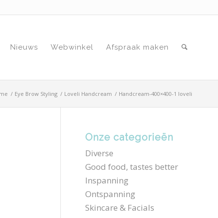
Nieuws
Webwinkel
Afspraak maken
me
/
Eye Brow Styling
/
Loveli Handcream
/
Handcream-400×400-1 loveli
Onze categorieën
Diverse
Good food, tastes better
Inspanning
Ontspanning
Skincare & Facials