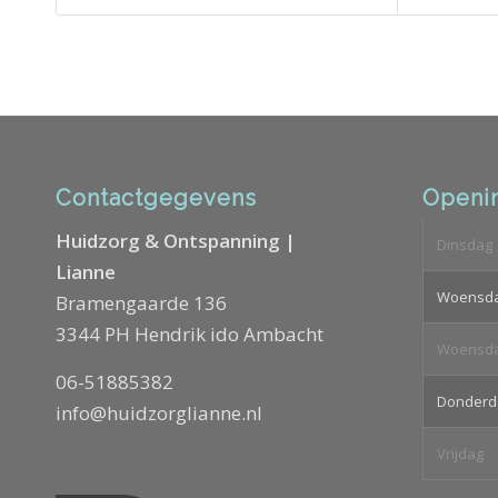
Contactgegevens
Openin
Huidzorg & Ontspanning |
Dinsdag
Lianne
Woensd
Bramengaarde 136
3344 PH Hendrik ido Ambacht
Woensd
06-51885382
Donderd
info@huidzorglianne.nl
Vrijdag