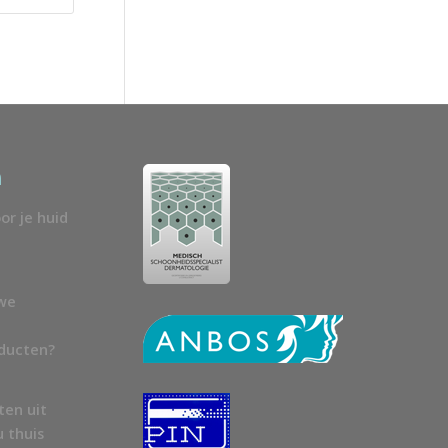
n
or je huid
uwe
oducten?
ten uit
u thuis