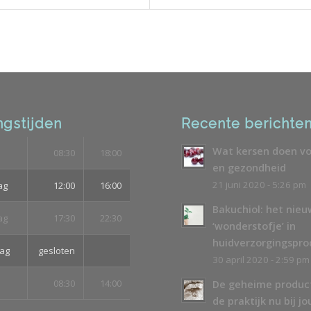
gstijden
Recente berichte
Wat kersen doen vo
08:30
18:00
en gezondheid
21 juni 2020 - 5:26 pm
ag
12:00
16:00
Bakuchiol: het nie
ag
17:30
22:30
‘wonderstofje’ in
huidverzorgingspr
ag
gesloten
30 april 2020 - 2:59 pm
08:30
14:00
De geheime produc
de praktijk nu bij jo