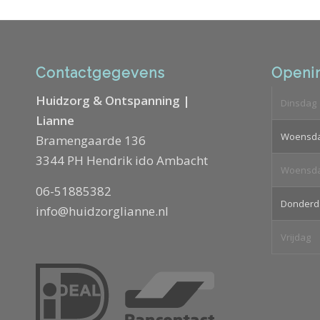
Contactgegevens
Openin
Huidzorg & Ontspanning |
Dinsdag
Lianne
Woensd
Bramengaarde 136
3344 PH Hendrik ido Ambacht
Woensd
06-51885382
Donderd
info@huidzorglianne.nl
Vrijdag