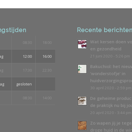
gstijden
Recente berichte
Wat kersen doen vo
08:30
18:00
en gezondheid
21 juni 2020 - 5:26 pm
ag
12:00
16:00
Bakuchiol: het nie
ag
17:30
22:30
‘wonderstofje’ in
huidverzorgingspr
ag
gesloten
30 april 2020 - 2:59 pm
08:30
14:00
De geheime produc
de praktijk nu bij jo
20 april 2020 - 3:44 pm
Zo wapen jij je teg
droge huid in de wi