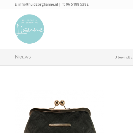
E:
info@huidzorglianne.nl
| T:
06 5188 5382
Nieuws
U bevindt z