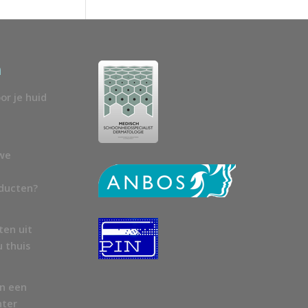
n
or je huid
uwe
oducten?
ten uit
u thuis
en een
nter