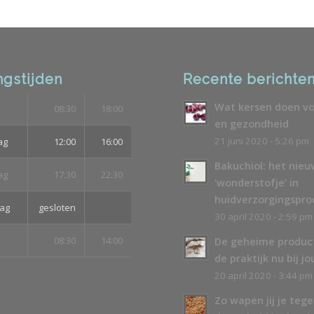
gstijden
Recente berichte
Wat kersen doen vo
08:30
18:00
en gezondheid
21 juni 2020 - 5:26 pm
ag
12:00
16:00
Bakuchiol: het nie
ag
17:30
22:30
‘wonderstofje’ in
huidverzorgingspr
ag
gesloten
30 april 2020 - 2:59 pm
08:30
14:00
De geheime produc
de praktijk nu bij jo
20 april 2020 - 3:44 pm
Zo wapen jij je teg