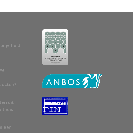
n
or je huid
uwe
oducten?
ten uit
u thuis
en een