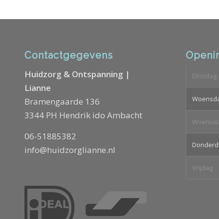
Contactgegevens
Openin
Huidzorg & Ontspanning |
Dinsdag
Lianne
Woensd
Bramengaarde 136
3344 PH Hendrik ido Ambacht
Woensd
06-51885382
Donderd
info@huidzorglianne.nl
Vrijdag