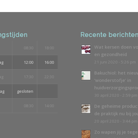
gstijden
Recente berichte
Wat kersen doen vo
08:30
18:00
en gezondheid
21 juni 2020 - 5:26 pm
ag
12:00
16:00
Bakuchiol: het nie
ag
17:30
22:30
‘wonderstofje’ in
huidverzorgingspr
ag
gesloten
30 april 2020 - 2:59 pm
08:30
14:00
De geheime produc
de praktijk nu bij jo
20 april 2020 - 3:44 pm
Zo wapen jij je teg