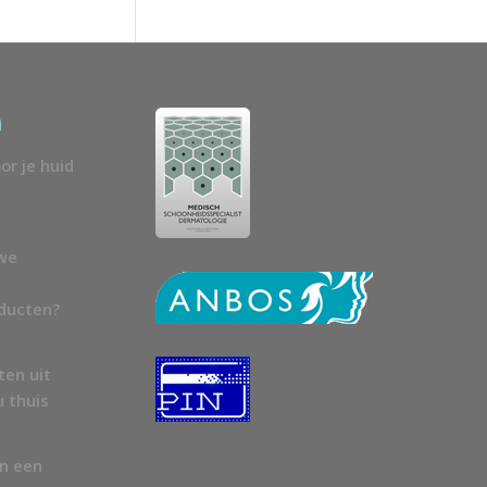
n
or je huid
uwe
oducten?
ten uit
u thuis
en een