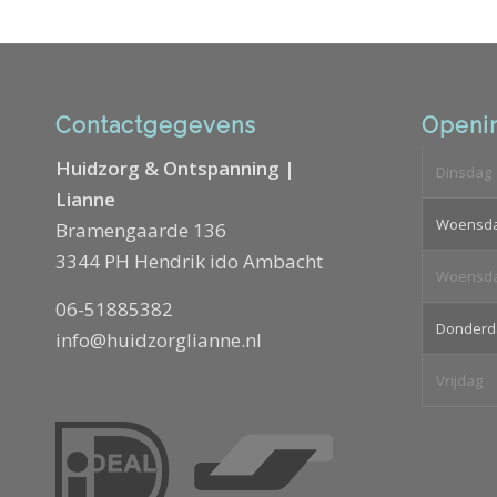
Contactgegevens
Openin
Huidzorg & Ontspanning |
Dinsdag
Lianne
Woensd
Bramengaarde 136
3344 PH Hendrik ido Ambacht
Woensd
06-51885382
Donderd
info@huidzorglianne.nl
Vrijdag