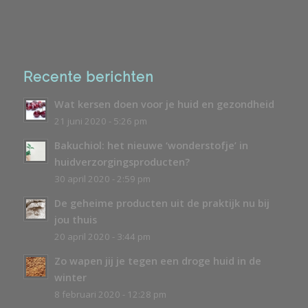
Recente berichten
Wat kersen doen voor je huid en gezondheid
21 juni 2020 - 5:26 pm
Bakuchiol: het nieuwe ‘wonderstofje’ in
huidverzorgingsproducten?
30 april 2020 - 2:59 pm
De geheime producten uit de praktijk nu bij
jou thuis
20 april 2020 - 3:44 pm
Zo wapen jij je tegen een droge huid in de
winter
8 februari 2020 - 12:28 pm