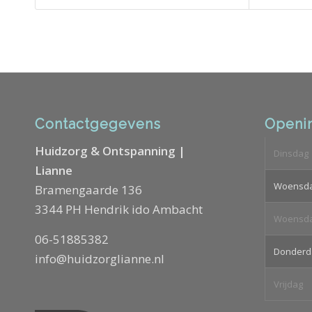
Contactgegevens
Openin
Huidzorg & Ontspanning |
Dinsdag
Lianne
Woensd
Bramengaarde 136
3344 PH Hendrik ido Ambacht
Woensd
06-51885382
Donderd
info@huidzorglianne.nl
Vrijdag