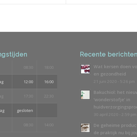
gstijden
Recente berichte
Wat kersen doen vo
08:30
18:00
en gezondheid
21 juni 2020 - 5:26 pm
ag
12:00
16:00
Bakuchiol: het nie
ag
17:30
22:30
‘wonderstofje’ in
huidverzorgingspr
ag
gesloten
30 april 2020 - 2:59 pm
08:30
14:00
De geheime produc
de praktijk nu bij jo