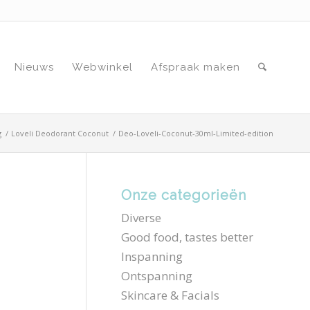
Nieuws
Webwinkel
Afspraak maken
g
/
Loveli Deodorant Coconut
/
Deo-Loveli-Coconut-30ml-Limited-edition
Onze categorieën
N
Diverse
Good food, tastes better
Inspanning
Ontspanning
Skincare & Facials