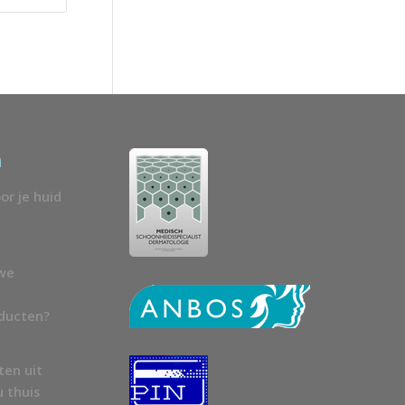
n
or je huid
uwe
oducten?
ten uit
u thuis