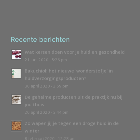
Recente berichten
Wat kersen doen voor je huid en gezondheid
21 juni 2020 - 5:26 pm
Bakuchiol: het nieuwe ‘wonderstofje’ in
huidverzorgingsproducten?
30 april 2020 - 2:59 pm
De geheime producten uit de praktijk nu bij
jou thuis
20 april 2020 - 3:44 pm
Zo wapen jij je tegen een droge huid in de
winter
8 februari 2020 - 12:28 pm