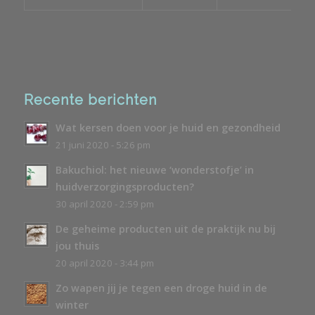
Recente berichten
Wat kersen doen voor je huid en gezondheid
21 juni 2020 - 5:26 pm
Bakuchiol: het nieuwe ‘wonderstofje’ in
huidverzorgingsproducten?
30 april 2020 - 2:59 pm
De geheime producten uit de praktijk nu bij
jou thuis
20 april 2020 - 3:44 pm
Zo wapen jij je tegen een droge huid in de
winter