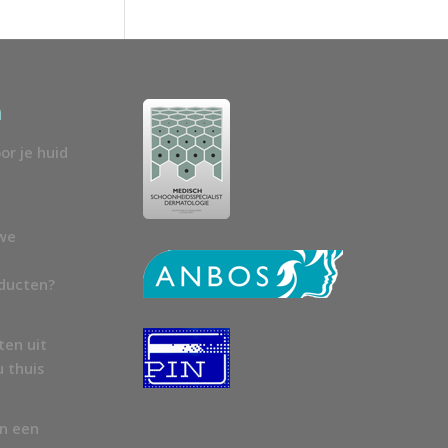
n
or je huid
uwe
oducten?
ten uit
u thuis
en een