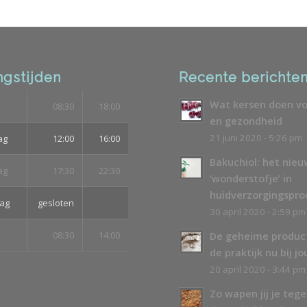
gstijden
Recente berichte
Wat kersen doen vo
08:30
18:00
en gezondheid
21 juni 2020 - 5:26 pm
ag
12:00
16:00
Bakuchiol: het nie
ag
17:30
22:30
‘wonderstofje’ in
huidverzorgingspr
ag
gesloten
30 april 2020 - 2:59 pm
08:30
14:00
De geheime produc
de praktijk nu bij jo
20 april 2020 - 3:44 pm
Zo wapen jij je teg