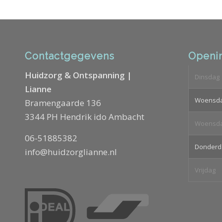
Contactgegevens
Openin
Huidzorg & Ontspanning |
Dinsdag
Lianne
Woensd
Bramengaarde 136
3344 PH Hendrik ido Ambacht
Woensd
06-51885382
Donderd
info@huidzorglianne.nl
Vrijdag