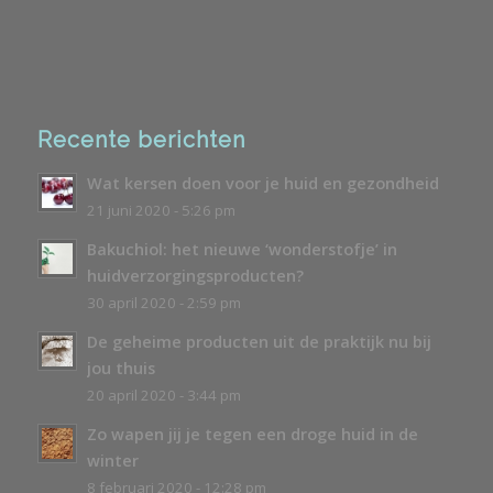
Recente berichten
Wat kersen doen voor je huid en gezondheid
21 juni 2020 - 5:26 pm
Bakuchiol: het nieuwe ‘wonderstofje’ in
huidverzorgingsproducten?
30 april 2020 - 2:59 pm
De geheime producten uit de praktijk nu bij
jou thuis
20 april 2020 - 3:44 pm
Zo wapen jij je tegen een droge huid in de
winter
8 februari 2020 - 12:28 pm