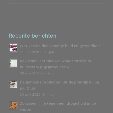
Recente berichten
Wat kersen doen voor je huid en gezondheid
21 juni 2020 - 5:26 pm
Bakuchiol: het nieuwe ‘wonderstofje’ in
huidverzorgingsproducten?
30 april 2020 - 2:59 pm
De geheime producten uit de praktijk nu bij
jou thuis
20 april 2020 - 3:44 pm
Zo wapen jij je tegen een droge huid in de
winter