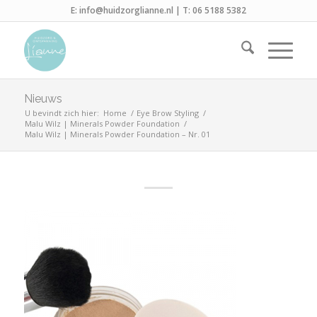
E:
info@huidzorglianne.nl
| T:
06 5188 5382
Nieuws
U bevindt zich hier:
Home
/
Eye Brow Styling
/
Malu Wilz | Minerals Powder Foundation
/
Malu Wilz | Minerals Powder Foundation – Nr. 01