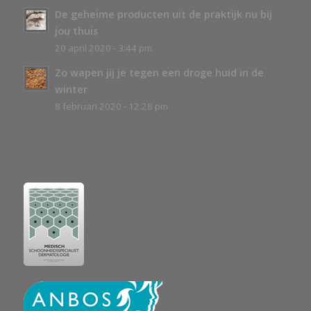
De geheime producten uit de praktijk nu bij
jou thuis
20 april 2020 - 3:44 pm
Zo wapen jij je tegen een droge huid in de
winter
8 februari 2020 - 12:28 pm