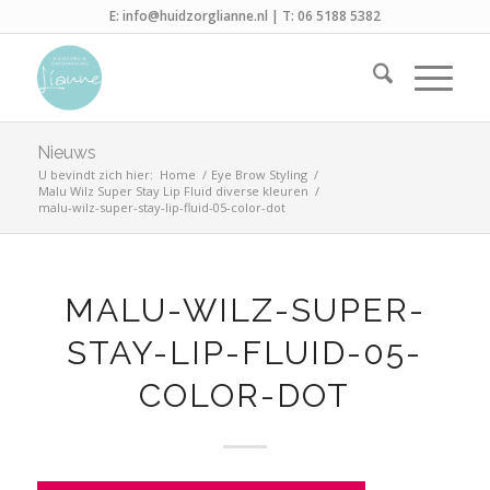
E:
info@huidzorglianne.nl
| T:
06 5188 5382
Nieuws
U bevindt zich hier:
Home
/
Eye Brow Styling
/
Malu Wilz Super Stay Lip Fluid diverse kleuren
/
malu-wilz-super-stay-lip-fluid-05-color-dot
MALU-WILZ-SUPER-
STAY-LIP-FLUID-05-
COLOR-DOT