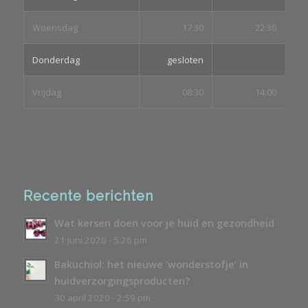
Woensdag
17:30
22:30
Donderdag
gesloten
Vrijdag
08:30
14:00
Recente berichten
Wat kersen doen voor je huid en gezondheid
21 juni 2020 - 5:26 pm
Bakuchiol: het nieuwe ‘wonderstofje’ in
huidverzorgingsproducten?
30 april 2020 - 2:59 pm