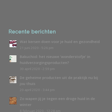
Recente berichten
Wat kersen doen voor je huid en gezondheid
21 juni 2020 - 5:26 pm
Bakuchiol: het nieuwe ‘wonderstofje’ in
huidverzorgingsproducten?
30 april 2020 - 2:59 pm
De geheime producten uit de praktijk nu bij
jou thuis
20 april 2020 - 3:44 pm
Zo wapen jij je tegen een droge huid in de
winter
8 februari 2020 - 12:28 pm