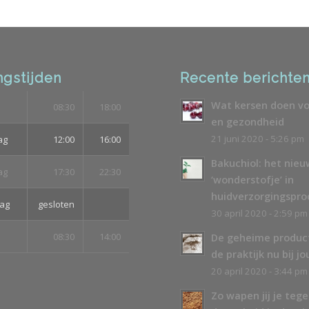
gstijden
Recente berichte
Wat kersen doen vo
08:30
18:00
en gezondheid
21 juni 2020 - 5:26 pm
ag
12:00
16:00
Bakuchiol: het nie
ag
17:30
22:30
‘wonderstofje’ in
huidverzorgingspr
ag
gesloten
30 april 2020 - 2:59 pm
08:30
14:00
De geheime produc
de praktijk nu bij jo
20 april 2020 - 3:44 pm
Zo wapen jij je teg