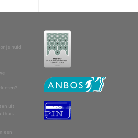
n
or je huid
uwe
oducten?
ten uit
u thuis
en een