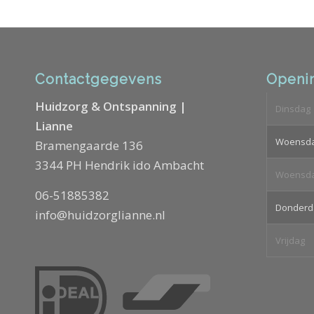
Contactgegevens
Openin
Huidzorg & Ontspanning |
Dinsdag
Lianne
Woensd
Bramengaarde 136
3344 PH Hendrik ido Ambacht
Woensd
06-51885382
Donderd
info@huidzorglianne.nl
Vrijdag