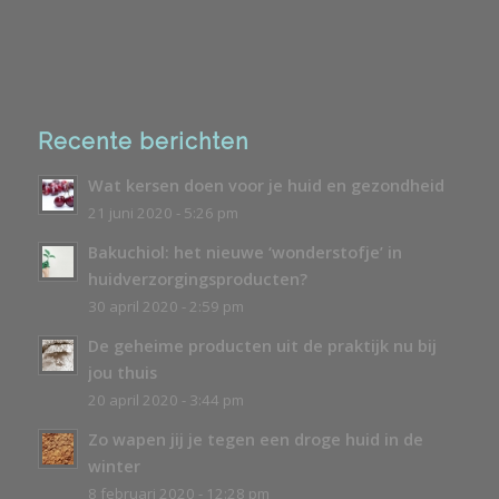
Recente berichten
Wat kersen doen voor je huid en gezondheid
21 juni 2020 - 5:26 pm
Bakuchiol: het nieuwe ‘wonderstofje’ in
huidverzorgingsproducten?
30 april 2020 - 2:59 pm
De geheime producten uit de praktijk nu bij
jou thuis
20 april 2020 - 3:44 pm
Zo wapen jij je tegen een droge huid in de
winter
8 februari 2020 - 12:28 pm