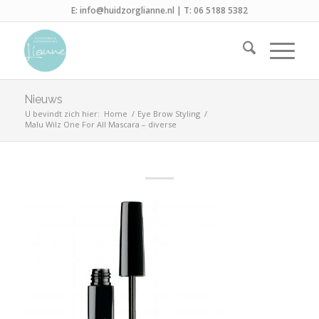
E:
info@huidzorglianne.nl
| T:
06 5188 5382
Nieuws
U bevindt zich hier:
Home
/
Eye Brow Styling
/
Malu Wilz One For All Mascara – diverse