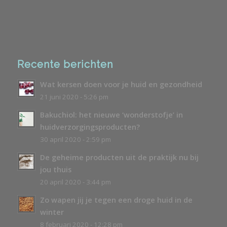
Recente berichten
Wat kersen doen voor je huid en gezondheid
21 juni 2020 - 5:26 pm
Bakuchiol: het nieuwe ‘wonderstofje’ in
huidverzorgingsproducten?
30 april 2020 - 2:59 pm
De geheime producten uit de praktijk nu bij
jou thuis
20 april 2020 - 3:44 pm
Zo wapen jij je tegen een droge huid in de
winter
8 februari 2020 - 12:28 pm