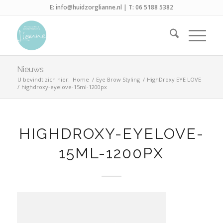
E:
info@huidzorglianne.nl
| T:
06 5188 5382
Nieuws
U bevindt zich hier:
Home
/
Eye Brow Styling
/
HighDroxy EYE LOVE
/
highdroxy-eyelove-15ml-1200px
HIGHDROXY-EYELOVE-
15ML-1200PX