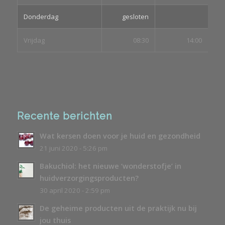
Donderdag
gesloten
Vrijdag
08:30
14:00
Recente berichten
Wat kersen doen voor je huid en gezondheid
21 juni 2020 - 5:26 pm
Bakuchiol: het nieuwe ‘wonderstofje’ in
huidverzorgingsproducten?
30 april 2020 - 2:59 pm
De geheime producten uit de praktijk nu bij
jou thuis