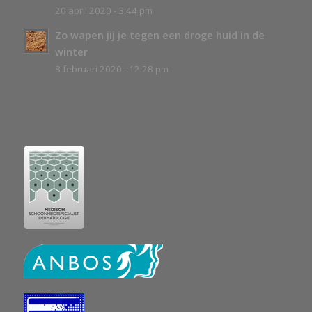
20 april 2020 - 3:44 pm
Zo wapen jij je tegen een droge huid in de
winter
8 februari 2020 - 12:28 pm