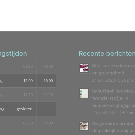
gstijden
Recente berichte
Wat kersen doen vo
08:30
18:00
en gezondheid
21 juni 2020 - 5:26 pm
ag
12:00
16:00
Bakuchiol: het nie
ag
17:30
22:30
‘wonderstofje’ in
huidverzorgingspr
ag
gesloten
30 april 2020 - 2:59 pm
08:30
14:00
De geheime produc
de praktijk nu bij jo