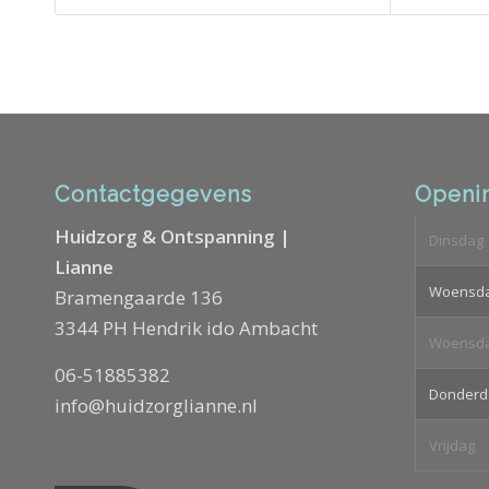
Contactgegevens
Openin
Huidzorg & Ontspanning |
Dinsdag
Lianne
Woensd
Bramengaarde 136
3344 PH Hendrik ido Ambacht
Woensd
06-51885382
Donderd
info@huidzorglianne.nl
Vrijdag