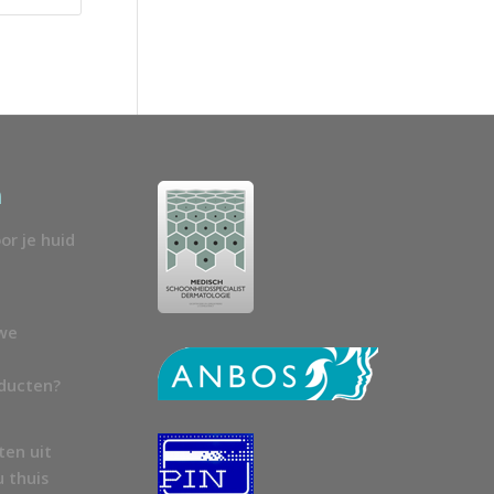
n
or je huid
uwe
oducten?
ten uit
u thuis