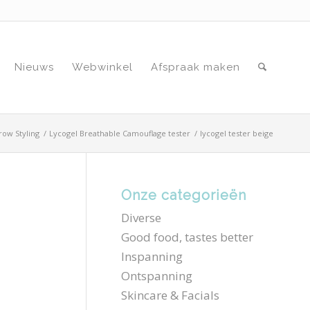
Nieuws
Webwinkel
Afspraak maken
row Styling
/
Lycogel Breathable Camouflage tester
/
lycogel tester beige
Onze categorieën
Diverse
Good food, tastes better
Inspanning
Ontspanning
Skincare & Facials