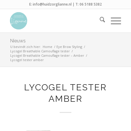
E:
info@huidzorglianne.nl
| T:
06 5188 5382
Nieuws
U bevindt zich hier:
Home
/
Eye Brow Styling
/
Lycogel Breathable Camouflage tester
/
Lycogel Breathable Camouflage tester – Amber
/
Lycogel tester amber
LYCOGEL TESTER
AMBER