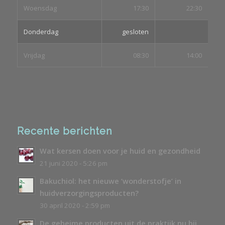
Woensdag
17:30
22:30
Donderdag
gesloten
Vrijdag
08:30
14:00
Recente berichten
Wat kersen doen voor je huid en gezondheid
21 juni 2020 - 5:26 pm
Bakuchiol: het nieuwe ‘wonderstofje’ in
huidverzorgingsproducten?
30 april 2020 - 2:59 pm
De geheime producten uit de praktijk nu bij