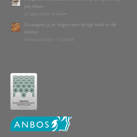
jou thuis
20 april 2020 - 3:44 pm
Zo wapen jij je tegen een droge huid in de
winter
8 februari 2020 - 12:28 pm