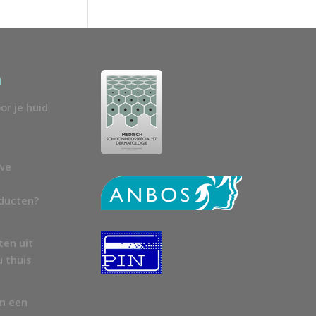
n
or je huid
uwe
oducten?
ten uit
u thuis
en een