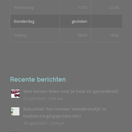
Woensdag
17:30
22:30
Donderdag
gesloten
Vrijdag
08:30
14:00
Recente berichten
Wat kersen doen voor je huid en gezondheid
21 juni 2020 - 5:26 pm
Bakuchiol: het nieuwe ‘wonderstofje’ in
huidverzorgingsproducten?
30 april 2020 - 2:59 pm