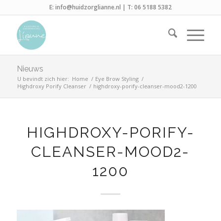
E:
info@huidzorglianne.nl
| T:
06 5188 5382
Nieuws
U bevindt zich hier:
Home
/
Eye Brow Styling
/
Highdroxy Porify Cleanser
/
highdroxy-porify-cleanser-mood2-1200
HIGHDROXY-PORIFY-
CLEANSER-MOOD2-
1200