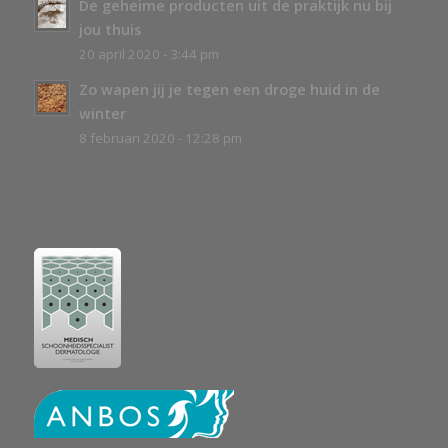
De geheime producten uit de praktijk nu bij
jou thuis
20 april 2020 - 3:44 pm
Zo wapen jij je tegen een droge huid in de
winter
8 februari 2020 - 12:28 pm