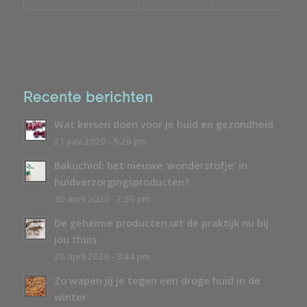
Recente berichten
Wat kersen doen voor je huid en gezondheid
21 juni 2020 - 5:26 pm
Bakuchiol: het nieuwe ‘wonderstofje’ in
huidverzorgingsproducten?
30 april 2020 - 2:59 pm
De geheime producten uit de praktijk nu bij
jou thuis
20 april 2020 - 3:44 pm
Zo wapen jij je tegen een droge huid in de
winter