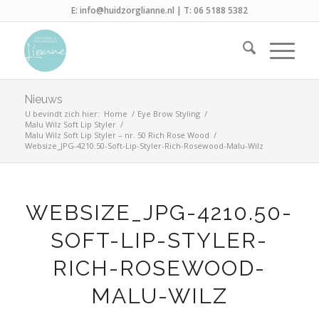
E:
info@huidzorglianne.nl
| T:
06 5188 5382
Nieuws
U bevindt zich hier:
Home
/
Eye Brow Styling
/
Malu Wilz Soft Lip Styler
/
Malu Wilz Soft Lip Styler – nr. 50 Rich Rose Wood
/
Websize_JPG-4210.50-Soft-Lip-Styler-Rich-Rosewood-Malu-Wilz
WEBSIZE_JPG-4210.50-
SOFT-LIP-STYLER-
RICH-ROSEWOOD-
MALU-WILZ