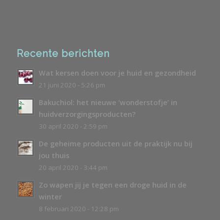
Recente berichten
Wat kersen doen voor je huid en gezondheid
21 juni 2020 - 5:26 pm
Bakuchiol: het nieuwe ‘wonderstofje’ in
huidverzorgingsproducten?
30 april 2020 - 2:59 pm
De geheime producten uit de praktijk nu bij
jou thuis
20 april 2020 - 3:44 pm
Zo wapen jij je tegen een droge huid in de
winter
8 februari 2020 - 12:28 pm