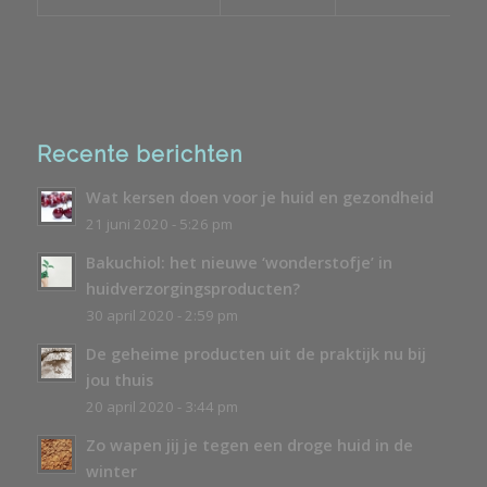
Recente berichten
Wat kersen doen voor je huid en gezondheid
21 juni 2020 - 5:26 pm
Bakuchiol: het nieuwe ‘wonderstofje’ in
huidverzorgingsproducten?
30 april 2020 - 2:59 pm
De geheime producten uit de praktijk nu bij
jou thuis
20 april 2020 - 3:44 pm
Zo wapen jij je tegen een droge huid in de
winter