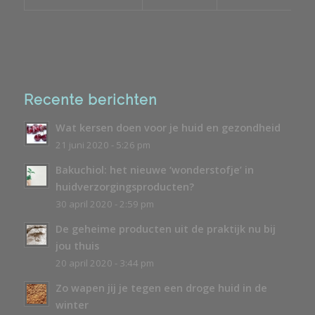
Recente berichten
Wat kersen doen voor je huid en gezondheid
21 juni 2020 - 5:26 pm
Bakuchiol: het nieuwe ‘wonderstofje’ in
huidverzorgingsproducten?
30 april 2020 - 2:59 pm
De geheime producten uit de praktijk nu bij
jou thuis
20 april 2020 - 3:44 pm
Zo wapen jij je tegen een droge huid in de
winter