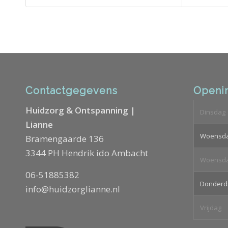
Contactgegevens
Openin
Huidzorg & Ontspanning |
Dinsdag
Lianne
Woensd
Bramengaarde 136
3344 PH Hendrik ido Ambacht
Woensd
06-51885382
Donderd
info@huidzorglianne.nl
Vrijdag