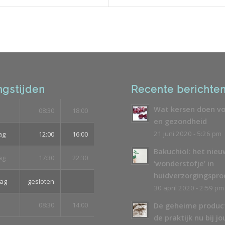
gstijden
Recente berichte
Wat kersen doen vo
08:30
18:00
en gezondheid
21 juni 2020 - 5:26 pm
ag
12:00
16:00
Bakuchiol: het nie
ag
17:30
22:30
‘wonderstofje’ in
huidverzorgingspr
ag
gesloten
30 april 2020 - 2:59 pm
08:30
14:00
De geheime produc
de praktijk nu bij jo