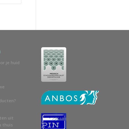
n
or je huid
uwe
oducten?
ten uit
u thuis