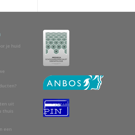
n
or je huid
uwe
oducten?
ten uit
u thuis
en een