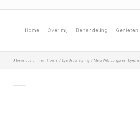
Home
Over mij
Behandeling
Genieten
U bevindt zich hier:
Home
/
Eye Brow Styling
/
Malu Wilz Longwear Eyesh