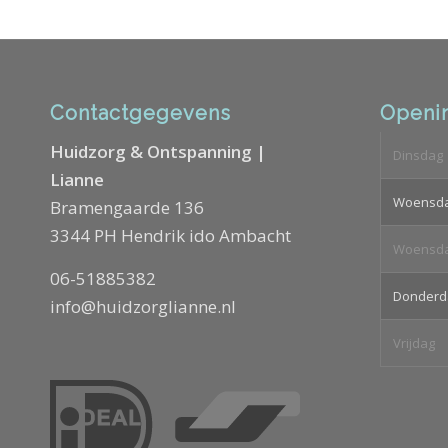
Contactgegevens
Openin
Huidzorg & Ontspanning |
Dinsdag
Lianne
Woensd
Bramengaarde 136
3344 PH Hendrik ido Ambacht
Woensd
06-51885382
Donderd
info@huidzorglianne.nl
Vrijdag