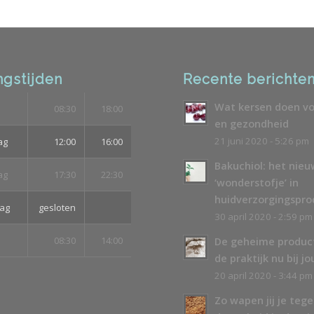
gstijden
Recente berichte
Wat kersen doen vo
08:30
18:00
en gezondheid
21 juni 2020 - 5:26 pm
ag
12:00
16:00
Bakuchiol: het nie
ag
17:30
22:30
‘wonderstofje’ in
huidverzorgingspr
ag
gesloten
30 april 2020 - 2:59 pm
08:30
14:00
De geheime produc
de praktijk nu bij jo
20 april 2020 - 3:44 pm
Zo wapen jij je teg