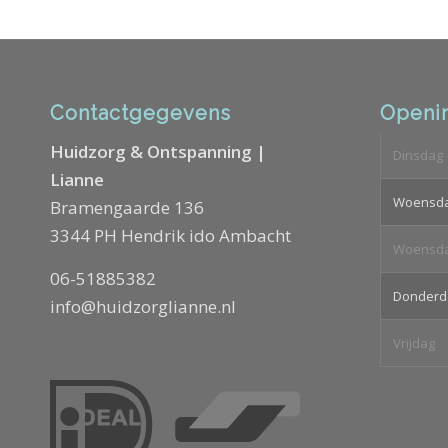
Contactgegevens
Openin
Huidzorg & Ontspanning |
Dinsdag
Lianne
Woensd
Bramengaarde 136
3344 PH Hendrik ido Ambacht
Woensd
06-51885382
Donderd
info@huidzorglianne.nl
Vrijdag