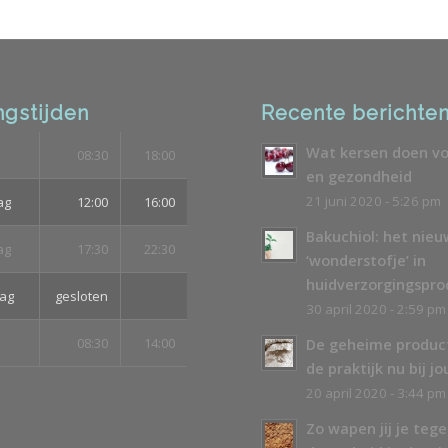
gstijden
Recente berichte
Wat kersen doen vo
08:30
18:00
en gezondheid
21 juni 2020 - 5:26 pm
ag
12:00
16:00
Bakuchiol: het nie
ag
17:30
22:30
‘wonderstofje’ in
huidverzorgingspr
ag
gesloten
30 april 2020 - 2:59 pm
08:30
14:00
De geheime produc
de praktijk nu bij jo
20 april 2020 - 3:44 pm
Zo wapen jij je teg