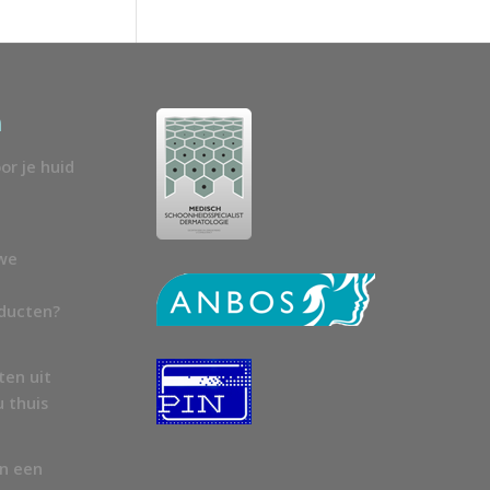
n
or je huid
uwe
oducten?
ten uit
u thuis
en een