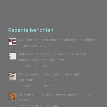
Recente berichten
Wat kersen doen voor je huid en gezondheid
21 juni 2020 - 5:26 pm
Bakuchiol: het nieuwe ‘wonderstofje’ in
huidverzorgingsproducten?
30 april 2020 - 2:59 pm
De geheime producten uit de praktijk nu bij
jou thuis
20 april 2020 - 3:44 pm
Zo wapen jij je tegen een droge huid in de
winter
8 februari 2020 - 12:28 pm