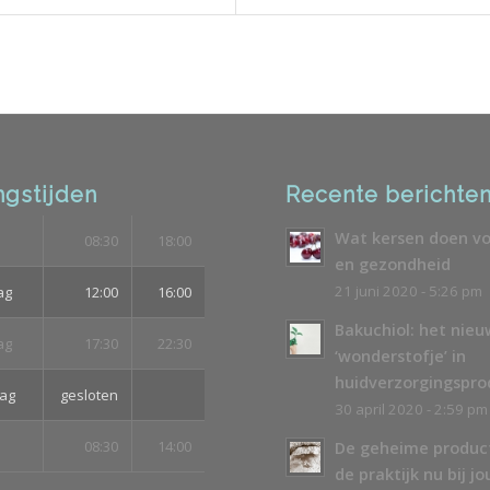
gstijden
Recente berichte
Wat kersen doen vo
08:30
18:00
en gezondheid
21 juni 2020 - 5:26 pm
ag
12:00
16:00
Bakuchiol: het nie
ag
17:30
22:30
‘wonderstofje’ in
huidverzorgingspr
ag
gesloten
30 april 2020 - 2:59 pm
08:30
14:00
De geheime produc
de praktijk nu bij jo