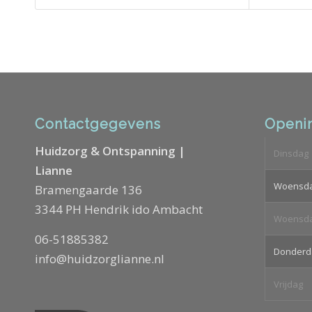
Contactgegevens
Openin
Huidzorg & Ontspanning |
Dinsdag
Lianne
Woensd
Bramengaarde 136
3344 PH Hendrik ido Ambacht
Woensd
06-51885382
Donderd
info@huidzorglianne.nl
Vrijdag