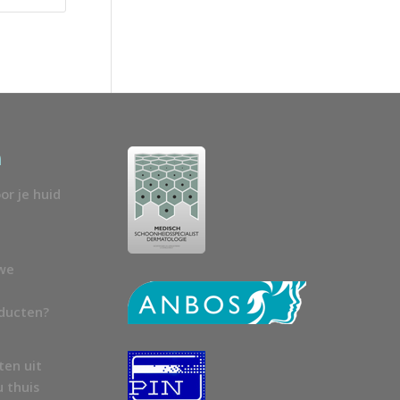
n
or je huid
uwe
oducten?
ten uit
u thuis