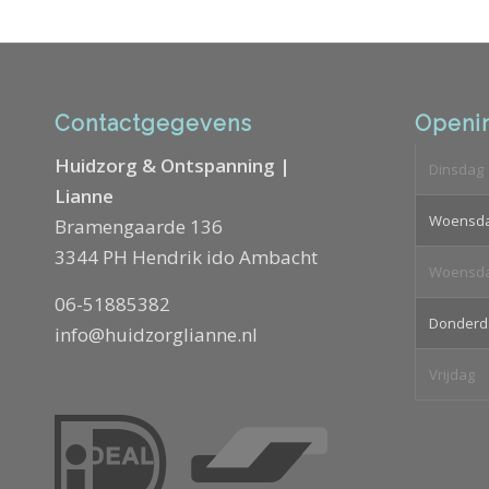
Contactgegevens
Openin
Huidzorg & Ontspanning |
Dinsdag
Lianne
Woensd
Bramengaarde 136
3344 PH Hendrik ido Ambacht
Woensd
06-51885382
Donderd
info@huidzorglianne.nl
Vrijdag