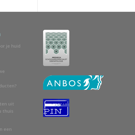
n
or je huid
uwe
oducten?
ten uit
u thuis
en een