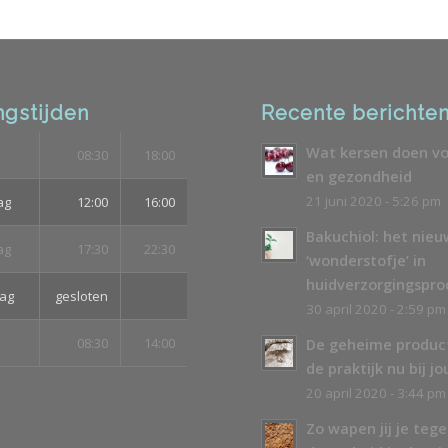
gstijden
Recente berichte
Wat kersen doen vo
08:30
18:00
en gezondheid
21 juni 2020 - 5:26 pm
ag
12:00
16:00
Bakuchiol: het nie
ag
17:30
22:30
‘wonderstofje’ in
huidverzorgingspr
ag
gesloten
30 april 2020 - 2:59 pm
08:30
14:00
De geheime produc
de praktijk nu bij jo
20 april 2020 - 3:44 pm
Zo wapen jij je teg