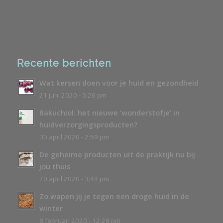
Recente berichten
Wat kersen doen voor je huid en gezondheid
21 juni 2020 - 5:26 pm
Bakuchiol: het nieuwe ‘wonderstofje’ in
huidverzorgingsproducten?
30 april 2020 - 2:59 pm
De geheime producten uit de praktijk nu bij
jou thuis
20 april 2020 - 3:44 pm
Zo wapen jij je tegen een droge huid in de
winter
8 februari 2020 - 12:28 pm